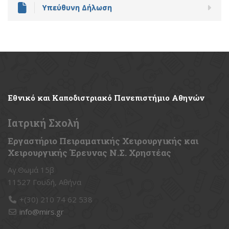
Υπεύθυνη Δήλωση
Εθνικό
και Καποδιστριακό Πανεπιστήμιο Αθηνών
Ιατρική Σχολή
Εργαστήριο Πειραματικής Χειρουργικής και
Χειρουργικής Έρευνας Ν.Σ. Χρηστέας
Αγ.Θωμά 15β
11527 Γουδή, Αθήνα
+(30) 210 74 62 538
info@mirs.gr