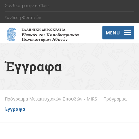
Σύνδεση στην e-Class
Σύνδεση Φοιτητών
MENU
Έγγραφα
Πρόγραμμα Μεταπτυχιακών Σπουδών - MIRS
Πρόγραμμα
Έγγραφα